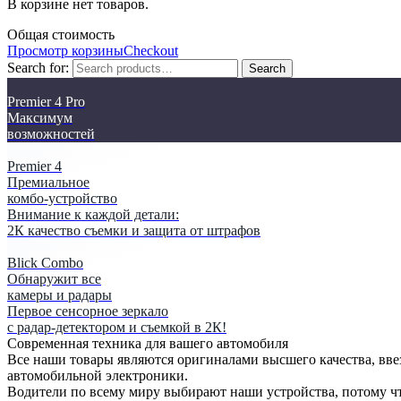
В корзине нет товаров.
Общая стоимость
Просмотр корзины
Checkout
Search for:
Search
Premier 4 Pro
Максимум
возможностей
Premier 4
Премиальное
комбо-устройство
Внимание к каждой детали:
2К качество съемки и защита от штрафов
Blick Combo
Обнаружит все
камеры и радары
Первое сенсорное зеркало
с радар-детектором и съемкой в 2К!
Cовременная техника для вашего автомобиля
Все наши товары являются оригиналами высшего качества, вве
автомобильной электроники.
Водители по всему миру выбирают наши устройства, потому ч