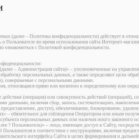
и
ных (далее – Политика конфиденциальности) действует в отно
о Пользователе во время использования сайта Интернет-магази
но ознакомиться с Политикой конфиденциальности.
онфиденциальности:
(далее – Администрация сайта)» – уполномоченные на управлен
 обработку персональных данных, а также определяют цели обра
и), совершаемые с персональными данными.
я, относящаяся прямо или косвенно к определенному или опре
действие (операция) или совокупность действий (операций), с
ыми данными, включая сбор, запись, систематизацию, накопление
, предоставление, доступ), обезличивание, блокирование, удале
х» – обязательное для соблюдения Оператором или иным получ
я субъекта персональных данных или наличия иного законного о
алее ? Пользователь)» – лицо, имеющее доступ к Сайту, посредс
ий Пользователя в соответствии с инструкциями, включая предо
вательского интерфейса Сайта в целях формирования и дальней