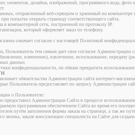
ких элементов, дизайна, изображений, программного кода, фото 
ет.
нных, отправленный веб-сервером и хранимый на компьютере по
 при попытке открыть страницу соответствующего сайта.
ла в компьютерной сети, построенной по протоколу IP.
ганизации, который оформляет заказ по телефону.
агазина означает согласие с настоящей Политикой конфиденциа
Пользователь тем самым дает свое согласие Администрации саи
обновление, изменение), извлечение, использование, передачу (р
ьных данных
тики конфиденциальности, он обязан прекратить использование 
ТИ
вливает обязательства Администрации сайта интернет-магазин
ые Пользователь предоставляет по запросу Администрации сайт
ации о Пользователе:
о предоставил Администрации Сайта в процессе использования 
раемую программным обеспечением Сайта во время его посеще
лем путём заполнения формы заказа на странице, а так же пут
го звонка, заказе консультации специалиста на Сайте для созда