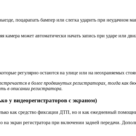
ыезде, поцарапать бампер или слегка ударить при неудачном ман
няя камера может автоматически начать запись при ударе или дв
оторые регулярно остаются на улице или на неохраняемых стоя
 встречается в более продвинутых регистраторах, тогда как б
ть в описании регистратора.
ко у видеорегистраторов с экраном)
только как средство фиксации ДТП, но и как ежедневный помощн
о на экран регистратора при включении задней передачи. Допо