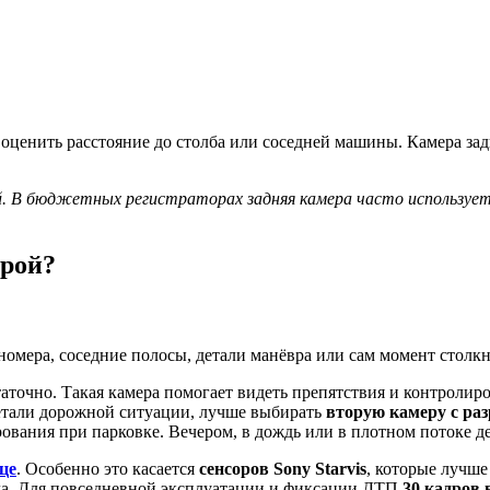
оценить расстояние до столба или соседней машины. Камера задн
й. В бюджетных регистраторах задняя камера часто используетс
ерой?
 номера, соседние полосы, детали манёвра или сам момент столк
аточно. Такая камера помогает видеть препятствия и контролир
детали дорожной ситуации, лучше выбирать
вторую камеру с раз
ования при парковке. Вечером, в дождь или в плотном потоке де
це
. Особенно это касается
сенсоров Sony Starvis
, которые лучше
сла. Для повседневной эксплуатации и фиксации ДТП
30 кадров 