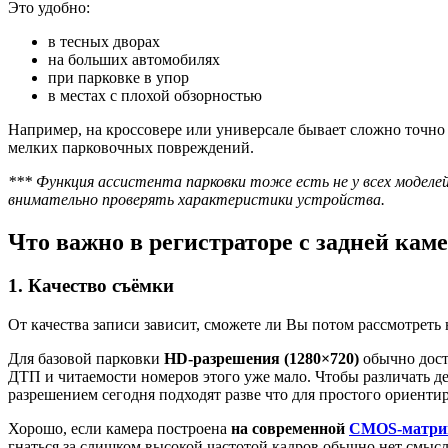
Это удобно:
в тесных дворах
на больших автомобилях
при парковке в упор
в местах с плохой обзорностью
Например, на кроссовере или универсале бывает сложно точно 
мелких парковочных повреждений.
*** Функция ассистента парковки тоже есть не у всех моделе
внимательно проверять характеристики устройства.
Что важно в регистраторе с задней кам
1. Качество съёмки
От качества записи зависит, сможете ли Вы потом рассмотреть
Для базовой парковки
HD-разрешения (1280×720)
обычно дост
ДТП и читаемости номеров этого уже мало. Чтобы различать 
разрешением сегодня подходят разве что для простого ориентир
Хорошо, если камера построена
на современной
CMOS-матри
гнаться за слишком высокой частотой кадров обычно нет смы