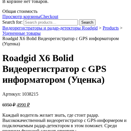
В корзине нет товаров.
Общая стоимость
Просмотр корзины
Checkout
Search for:
Search
Видеорегистраторы и радар-детекторы Roadgid
>
Products
>
Уцененные товары
Roadgid X6 Bolid Видеорегистратор c GPS информатором
(Уценка)
Roadgid X6 Bolid
Видеорегистратор c GPS
информатором (Уценка)
Артикул: 1038215
6950
₽
4990
₽
Каждый водитель желает знать, где стоит радар.
Высококачественный видеорегистратор с GPS-информером и
подключаемым радар-детектором в этом поможет. Среди
премиум функций следует отметить: