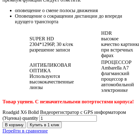
оповещение о смене полосы движения
Оповещение о сокращении дистанции до впереди
идущего транспорта
HDR
SUPER HD
высокое
2304*1296P, 30 к/сек
качество картинк
разрешение записи
при встречных
фарах
ПРОЦЕССОР
АНТИБЛИКОВАЯ
Ambarella A7
ОПТИКА
флагманский
Используются
процессор в
высококачественные
автомобильной
линзы
электронике
Товар уценен. С незначительными потертостями корпуса!
Roadgid X6 Bolid Видеорегистратор c GPS информатором
(Уценка) quantity
В корзину
Купить в 1 клик
Перейти в сравнение